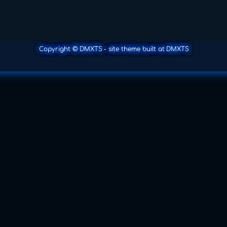
Copyright © DMXTS
- site theme built at
DMXTS